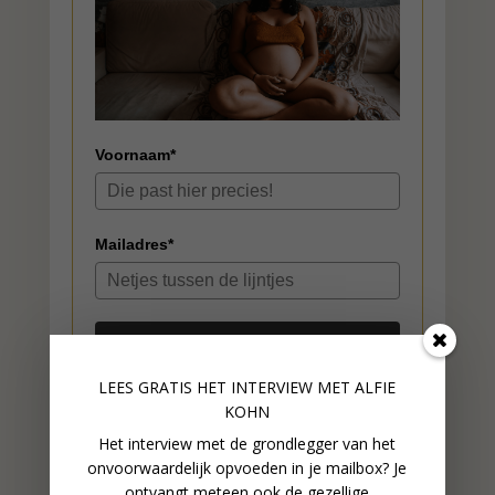
Voornaam*
Mailadres*
Reserveer een plekje voor
mij
LEES GRATIS HET INTERVIEW M
ET ALFIE
KOHN
Het interview met de grondlegger van het
onvoorwaardelijk opvoeden in je mailbox? Je
ANDEREN OVER KIIND
ontvangt meteen ook de gezellige