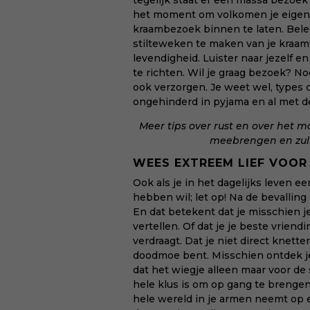
tegelijk staat er een massa bezoek
het moment om volkomen je eigen 
kraambezoek binnen te laten. Belee
stilteweken te maken van je kraamti
levendigheid. Luister naar jezelf en
te richten. Wil je graag bezoek? N
ook verzorgen. Je weet wel, types di
ongehinderd in pyjama en al met de
Meer tips over rust en over het 
meebrengen en zulk
WEES EXTREEM LIEF VOOR
Ook als je in het dagelijks leven 
hebben wil; let op! Na de bevalli
En dat betekent dat je misschien j
vertellen. Of dat je je beste vriend
verdraagt. Dat je niet direct knette
doodmoe bent. Misschien ontdek je 
dat het wiegje alleen maar voor de 
hele klus is om op gang te brengen. 
hele wereld in je armen neemt op 