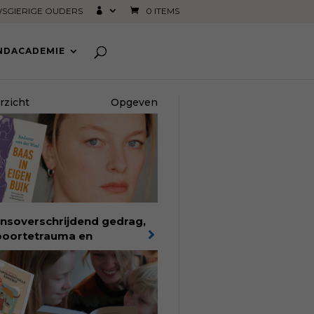
SGIERIGE OUDERS
0 ITEMS
INDACADEMIE
rzicht
Opgeven
nsoverschrijdend gedrag,
oortetrauma en
elijkheid in de
oortezorg:
in Baas in eigen
k verbindt filosoof en
edvrouw Rodante van der
l persoonlijke ervaringen