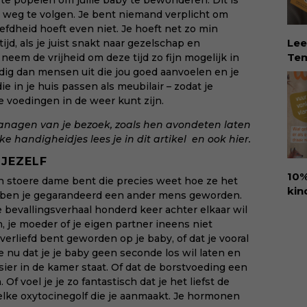
 te popelen om jullie baby te bewonderen. Dit is
aan
weg te volgen. Je bent niemand verplicht om
int
fdheid hoeft even niet. Je hoeft net zo min
rec
Lee
jd, als je juist snakt naar gezelschap en
col
Tem
 neem de vrijheid om deze tijd zo fijn mogelijk in
zor
dé 
odig dan mensen uit die jou goed aanvoelen en je
beg
Eva
e in je huis passen als meubilair – zodat je
vru
Tem
 voedingen in de weer kunt zijn.
Koo
vin
sin
managen van je bezoek, zoals hen avondeten laten
erv
dit
e handigheidjes lees je
in dit artikel
en
ook hier
.
ver
rec
 JEZELF
Eva
10%
een stoere dame bent die precies weet hoe ze het
hel
kin
ng ben je gegarandeerd een ander mens geworden.
lie
Ure
e bevallingsverhaal honderd keer achter elkaar wil
vee
voo
in, je moeder of je eigen partner ineens niet
Dow
den
rverliefd bent geworden op je baby, of dat je vooral
via:
amb
nu dat je je baby geen seconde los wil laten en
eva
ant
sier in de kamer staat. Of dat de borstvoeding een
id=
goo
Of voel je je zo fantastisch dat je het liefst de
hap
elke oxytocinegolf die je aanmaakt. Je hormonen
kin