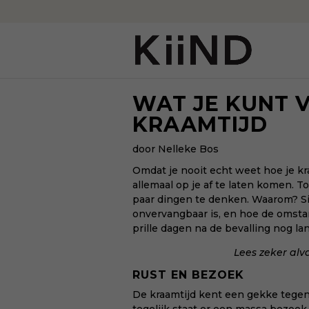
WAT JE KUNT 
KRAAMTIJD
door Nelleke Bos
Omdat je nooit echt weet hoe je kra
allemaal op je af te laten komen. T
paar dingen te denken. Waarom? Si
onvervangbaar is, en hoe de omstan
prille dagen na de bevalling nog la
Lees zeker al
RUST EN BEZOEK
De kraamtijd kent een gekke tegens