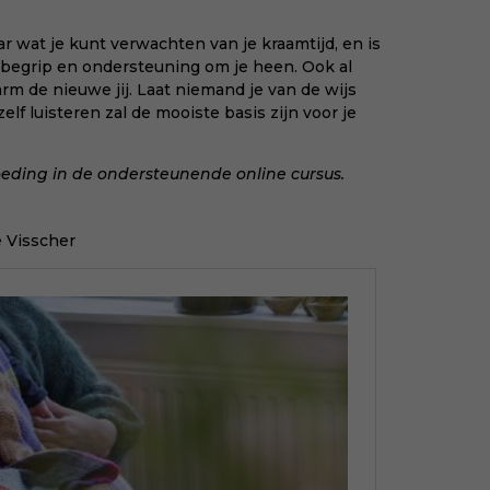
met
bee
ar wat je kunt verwachten van je kraamtijd, en is
van
p begrip en ondersteuning om je heen. Ook al
voe
omarm de nieuwe jij. Laat niemand je van de wijs
won
zelf luisteren zal de mooiste basis zijn voor je
en 
KII
oeding in de ondersteunende online cursus
.
 Visscher