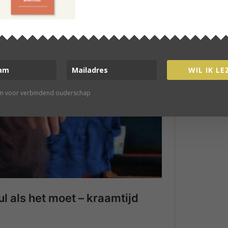
WIL IK LE
rm voor verbindend ouderschap