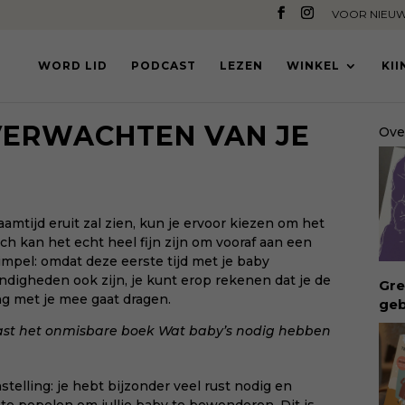
VOOR NIEUW
WORD LID
PODCAST
LEZEN
WINKEL
KI
VERWACHTEN VAN JE
Ove
amtijd eruit zal zien, kun je ervoor kiezen om het
och kan het echt heel fijn zijn om vooraf aan een
mpel: omdat deze eerste tijd met je baby
digheden ook zijn, je kunt erop rekenen dat je de
Gre
ng met je mee gaat dragen.
geb
ong
vast het onmisbare boek
Wat baby’s nodig hebben
geb
bui
vro
telling: je hebt bijzonder veel rust nodig en
Waa