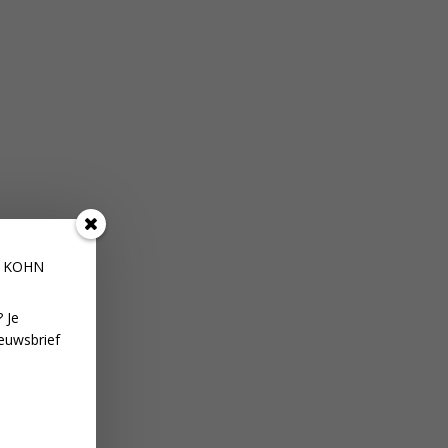
E KOHN
 Je
euwsbrief