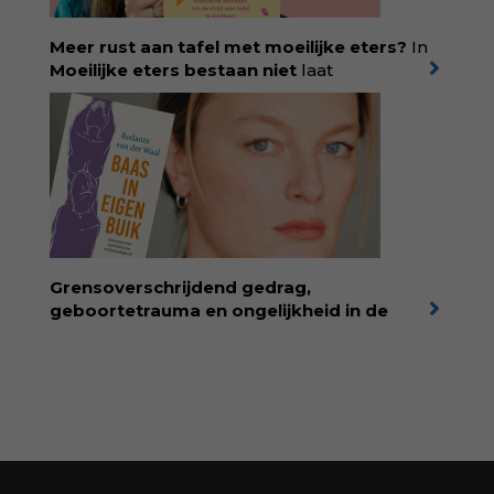
kind. Abonneer via
wonderwoud.nl/abonneren**
en krijg 10%
Meer rust aan tafel met moeilijke eters?
In
korting met code:
KIIND10
Moeilijke eters bestaan niet
laat
kinderdiëtist en lactatiekundige
Rolinde
Demeyer
zien wat er schuilgaat achter
eetgedrag dat ouders zorgen baart. Met
aandacht voor ontwikkeling,
neurodivergentie en medische oorzaken
helpt ze hardnekkige misverstanden los te
laten en maakt ze van eten weer een
moment van verbinding. Bestel via je lokale
boekhandel! Lees meer over Rolinde via
Grensoverschrijdend gedrag,
kiind.nl/rolinde
geboortetrauma en ongelijkheid in de
geboortezorg:
in Baas in eigen buik verbindt
filosoof en vroedvrouw Rodante van der Waal
persoonlijke ervaringen aan structureel
onrecht en introduceert ze reproductieve
rechtvaardigheid als een collectieve, radicale
praktijk van zorg. Voor iedereen die wil
begrijpen wat er speelt rond vruchtbaarheid