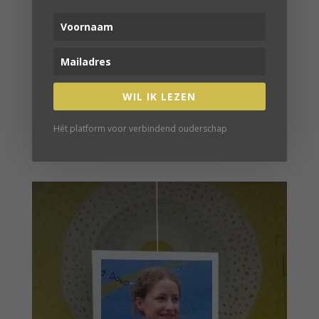
WIL IK LEZEN
WANDELEN IS LEUK:
ACTIVITEITEN VOOR ONDERWEG
Hét platform voor verbindend ouderschap