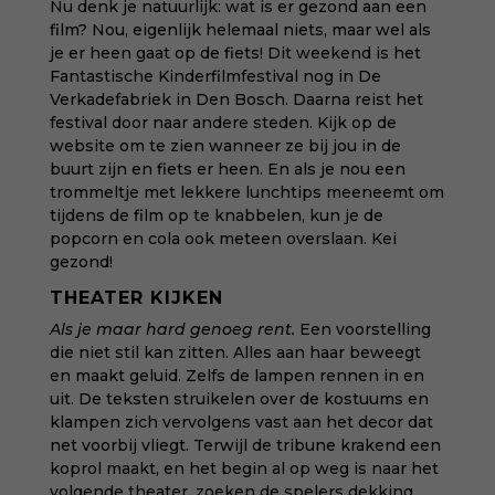
Nu denk je natuurlijk: wat is er gezond aan een
film? Nou, eigenlijk helemaal niets, maar wel als
je er heen gaat op de fiets! Dit weekend is het
Fantastische Kinderfilmfestival
nog in De
Verkadefabriek in Den Bosch. Daarna reist het
festival door naar andere steden. Kijk op de
website om te zien wanneer ze bij jou in de
buurt zijn en fiets er heen. En als je nou een
trommeltje met lekkere lunchtips meeneemt om
tijdens de film op te knabbelen, kun je de
popcorn en cola ook meteen overslaan. Kei
gezond!
THEATER KIJKEN
Als je maar hard genoeg rent
.
Een voorstelling
die niet stil kan zitten. Alles aan haar beweegt
en maakt geluid. Zelfs de lampen rennen in en
uit. De teksten struikelen over de kostuums en
klampen zich vervolgens vast aan het decor dat
net voorbij vliegt. Terwijl de tribune krakend een
koprol maakt, en het begin al op weg is naar het
volgende theater, zoeken de spelers dekking