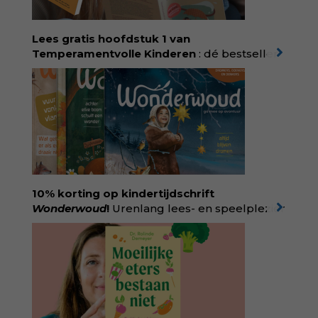
Lees gratis hoofdstuk 1 van
Temperamentvolle Kinderen
: dé bestseller
van pedagoog Eva Bronsveld. In het boek
Temperamentvolle kinderen vind je 25 jaar
aan kennis en ervaring. Met ruim 50.000
verkochte exemplaren met recht een
bestseller, waarmee Eva veel gezinnen heeft
kunnen helpen. Ze schrijft met een
liefdevolle kijk op kinderen en veel begrip
voor ouders. Download het hoofdstuk gratis
via:
evabronsveld.plugandpay.nl/r?
10% korting op kindertijdschrift
id=ZcYxEBJH
Wonderwoud
!
Urenlang lees- en speelplezier
voor dromers, doeners en denkers.
Wonderwoud is het ambachtelijk gemaakte
antwoord op alle snelle gooimaarweg-
boekjes en hapsnap-filmpjes. Het mooiste
kindertijdschrift van Nederland; met liefde en
kunde voor taal, beeld en tekeningen die
spat van elke pagina. Dat vóel je. Dat voelt je