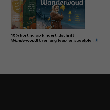
eetgedrag dat ouders zorgen baart. Met
aandacht voor ontwikkeling,
neurodivergentie en medische oorzaken
helpt ze hardnekkige misverstanden los te
laten en maakt ze van eten weer een
moment van verbinding. Bestel via je lokale
boekhandel! Lees meer over Rolinde via
10% korting op kindertijdschrift
kiind.nl/rolinde
Wonderwoud
!
Urenlang lees- en speelplezier
voor dromers, doeners en denkers.
Wonderwoud is het ambachtelijk gemaakte
antwoord op alle snelle gooimaarweg-
boekjes en hapsnap-filmpjes. Het mooiste
kindertijdschrift van Nederland; met liefde en
kunde voor taal, beeld en tekeningen die
spat van elke pagina. Dat vóel je. Dat voelt je
kind. Abonneer via
wonderwoud.nl/abonneren**
en krijg 10%
korting met code:
KIIND10