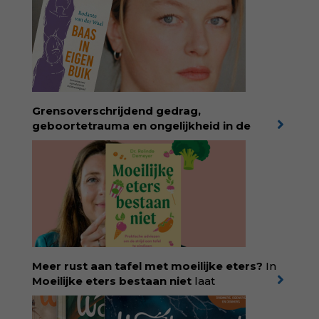
Temperamentvolle kinderen vind je 25 jaar
aan kennis en ervaring. Met ruim 50.000
verkochte exemplaren met recht een
bestseller, waarmee Eva veel gezinnen heeft
kunnen helpen. Ze schrijft met een
liefdevolle kijk op kinderen en veel begrip
voor ouders. Download het hoofdstuk gratis
via:
evabronsveld.plugandpay.nl/r?
Grensoverschrijdend gedrag,
id=ZcYxEBJH
geboortetrauma en ongelijkheid in de
geboortezorg:
in Baas in eigen buik verbindt
filosoof en vroedvrouw Rodante van der Waal
persoonlijke ervaringen aan structureel
onrecht en introduceert ze reproductieve
rechtvaardigheid als een collectieve, radicale
praktijk van zorg. Voor iedereen die wil
begrijpen wat er speelt rond vruchtbaarheid
en geboorte. Koop het boek via
singeluitgeverijen.nl/nijgh-van-
Meer rust aan tafel met moeilijke eters?
In
ditmar/boek/baas-in-eigen-buik
Moeilijke eters bestaan niet
laat
kinderdiëtist en lactatiekundige
Rolinde
Demeyer
zien wat er schuilgaat achter