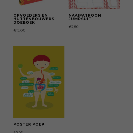
OPVOEDERS EN
NAAIPATROON
HUTTENBOUWERS
JUMPSUIT
DOEBOEK
€
7,50
€
15,00
POSTER POEP
€
7,50