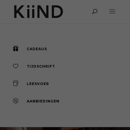

CADEAUS

TIJDSCHRIFT

LEESVOER

AANBIEDINGEN