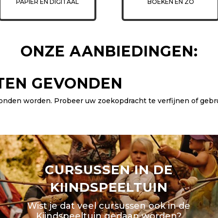
PAPIER EN DIGITAAL
BOEKEN EN ZO
ONZE AANBIEDINGEN:
TEN GEVONDEN
vonden worden. Probeer uw zoekopdracht te verfijnen of geb
CURSUSSEN IN DE
KIINDSPEELTUIN
Wist je dat veel cursussen ook in de
Kiindspeeltuin gedaan worden?