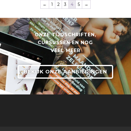
←
1
2
3
4
5
→
ONZE TIJDSCHRIFTEN,
CURSUSSEN EN NOG
VEEL MEER
BEKIJK ONZE AANBIEDINGEN