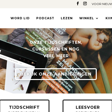
VOOR NIEUW
WORD LID
PODCAST
LEZEN
WINKEL
KI
ONZE TIJDSCHRIFTEN,
CURSUSSEN EN NOG
VEEL MEER
BEKIJK ONZE AANBIEDINGEN
TIJDSCHRIFT
LEESVOER