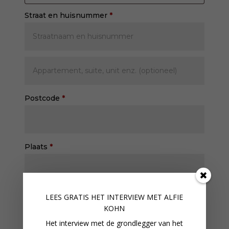
Straat en huisnummer
*
Appartement,
suite,
unit
Postcode
*
enz.
(optioneel)
Plaats
*
E-mailadres
*
LEES GRATIS HET INTERVIEW M
ET ALFIE
KOHN
Het interview met de grondlegger van het