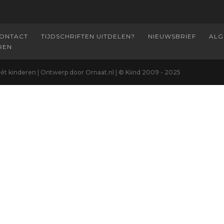
ONTACT
TIJDSCHRIFTEN UITDELEN?
NIEUWSBRIEF
ALG
REN
 mét kinderen | Ontwerp door Ornaat.nl | © Kiind 2009 - 2025