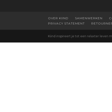
OVER KIIND
SAMENWERKEN
C
PRIVACY STATEMENT
RETOURNE
Kiind inspireert je tot een relaxter leven