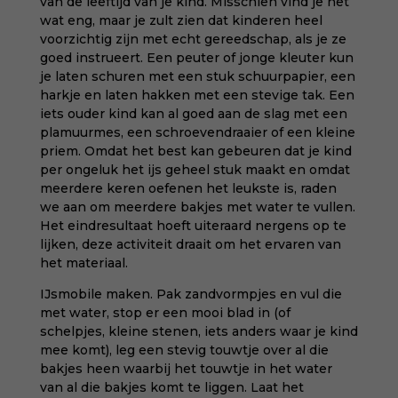
van de leeftijd van je kind. Misschien vind je het
wat eng, maar je zult zien dat kinderen heel
voorzichtig zijn met echt gereedschap, als je ze
goed instrueert. Een peuter of jonge kleuter kun
je laten schuren met een stuk schuurpapier, een
harkje en laten hakken met een stevige tak. Een
iets ouder kind kan al goed aan de slag met een
plamuurmes, een schroevendraaier of een kleine
priem. Omdat het best kan gebeuren dat je kind
per ongeluk het ijs geheel stuk maakt en omdat
meerdere keren oefenen het leukste is, raden
we aan om meerdere bakjes met water te vullen.
Het eindresultaat hoeft uiteraard nergens op te
lijken, deze activiteit draait om het ervaren van
het materiaal.
IJsmobile maken. Pak zandvormpjes en vul die
met water, stop er een mooi blad in (of
schelpjes, kleine stenen, iets anders waar je kind
mee komt), leg een stevig touwtje over al die
bakjes heen waarbij het touwtje in het water
van al die bakjes komt te liggen. Laat het