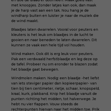
en doe de draad er doorheen. Maak goed vast
met knoopjes. Zonder latjes kan ook, dan maak
je de harp vast aan een tak. Nou hang je de
windharp buiten en luister je naar de muziek die
de wind maakt.
Blaadjes laten dwarrelen. Vooral voor peuters en
kleuters is het leuk om blaadjes in de lucht te
gooien en naar beneden te laten dwarrelen. Dit
kunnen ze vaak een hele tijd vol houden.
Wind maken. Ook dit is erg leuk voor peuters.
Pak een verdwaald herfstblaadje en leg deze op
de tafel. Probeer nu om eronder te blazen zodat
het blaadje gaat bewegen.
Windmolen maken. Nodig: een blaadje -het liefst
van iets steviger papier dan kopieerpapier- van
tien bij tien centimeter, rietje, schaar, knopspeld,
kraal, kurk, plakband. Knip het blaadje vanuit de
punten richting het midden, tot halverwege. Je
hebt nu vier flappen. Vouw steeds de
rechterpunten hiervan naar het midden toe. Prik