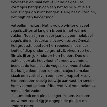
bevriezen en haal het ijs uit de bakjes. De
vormpjes hangen dan aan het touw, wat je als
een slinger op kunt hangen. Hang het buiten op,
het blijft dan langer mooi.
Vetbollen maken. Het is volop winter en veel
vogels zitten al lang en breed in het warme
zuiden. Toch zijn er ieder jaar ook een heleboel
vogels die in Nederland overwinteren. Omdat
het grootste deel van hun voedsel niet meer
leeft, of diep onder de grond zit, vinden ze het
fijn als jij en je kinderen hun helpen. Doe dit
echt alleen als het vriest of sneeuwt, anders
bestaat de kans dat de vogels overvoerd raken.
Dit kun je doen door lekkere hapjes te maken.
Maak een vetbol van een dennenappel. Maak
hier eerst een stevig touwtje aan vast en smeer
hem vol met schoon frituurvet. Vul hem helemaal
met allerlei zaden.
Je kunt ook een pindaslinger maken. Aan een
touw met naald rijg je ongepelde pinda’s en
andere noten.