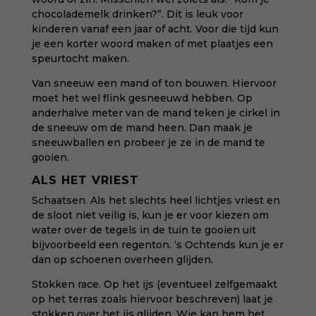
chocolademelk drinken?”. Dit is leuk voor
kinderen vanaf een jaar of acht. Voor die tijd kun
je een korter woord maken of met plaatjes een
speurtocht maken.
Van sneeuw een mand of ton bouwen. Hiervoor
moet het wel flink gesneeuwd hebben. Op
anderhalve meter van de mand teken je cirkel in
de sneeuw om de mand heen. Dan maak je
sneeuwballen en probeer je ze in de mand te
gooien.
ALS HET VRIEST
Schaatsen. Als het slechts heel lichtjes vriest en
de sloot niet veilig is, kun je er voor kiezen om
water over de tegels in de tuin te gooien uit
bijvoorbeeld een regenton. ‘s Ochtends kun je er
dan op schoenen overheen glijden.
Stokken race. Op het ijs (eventueel zelfgemaakt
op het terras zoals hiervoor beschreven) laat je
stokken over het ijs glijden. Wie kan hem het