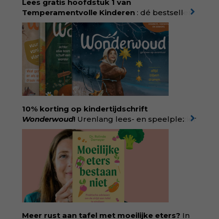
Lees gratis hoofdstuk 1 van
ditmar/boek/baas-in-eigen-buik
Temperamentvolle Kinderen
: dé bestseller
van pedagoog Eva Bronsveld. In het boek
Temperamentvolle kinderen vind je 25 jaar
aan kennis en ervaring. Met ruim 50.000
verkochte exemplaren met recht een
bestseller, waarmee Eva veel gezinnen heeft
kunnen helpen. Ze schrijft met een
liefdevolle kijk op kinderen en veel begrip
voor ouders. Download het hoofdstuk gratis
via:
evabronsveld.plugandpay.nl/r?
10% korting op kindertijdschrift
id=ZcYxEBJH
Wonderwoud
!
Urenlang lees- en speelplezier
voor dromers, doeners en denkers.
Wonderwoud is het ambachtelijk gemaakte
antwoord op alle snelle gooimaarweg-
boekjes en hapsnap-filmpjes. Het mooiste
kindertijdschrift van Nederland; met liefde en
kunde voor taal, beeld en tekeningen die
spat van elke pagina. Dat vóel je. Dat voelt je
kind. Abonneer via
wonderwoud.nl/abonneren**
en krijg 10%
Meer rust aan tafel met moeilijke eters?
In