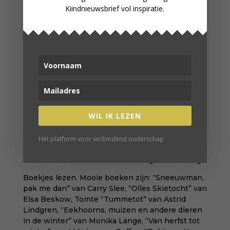
(verstop je handen achter je rug)
Kiindnieuwsbrief vol inspiratie.
Iglo bouwen. Als je een nieuw apparaat koopt, zit
je daarna met heel veel piepschuim. Zonde toch?
Gelukkig is het ook leuk om met piepschuim te
bouwen. Knip samen met je kinderen allemaal
blokjes uit het piepschuim. Dit zijn allemaal
bouwsteentje. Vervolgens kun je met die blokjes
en lijm een iglo bouwen en deze op een stuk
karton plakken. Piepschuim zorgt wel voor heel
veel rommel in je huis!
WIL IK LEZEN
Bordspel maken. Maak je eigen memory of
ganzenbord. Het beste gebruik je hier stevig
Hét platform voor verbindend ouderschap
(zwaar) papier en verf voor. Bedenk samen hoe
het er uit moet komen te zien en ga aan de slag.
Boekjes lezen. Mooie boeken zijn: “Sneeuwman,
pak me dan” van Carry Slee, “Olles Skietocht” van
Elsa Beskow, Tomte “Tummetot” van Astrid
Lindgren, “Eekhoorns, muizen en andere dieren
in de winter” van Monika Lange, “Van herfst tot