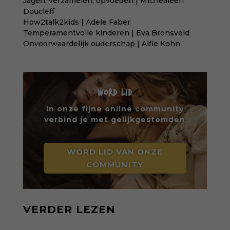
Jagen, verzamelen, opvoeden | Michealeen
Doucleff
How2talk2kids | Adele Faber
Temperamentvolle kinderen | Eva Bronsveld
Onvoorwaardelijk ouderschap | Alfie Kohn
WORD LID
In onze fijne online community
verbind je met gelijkgestemden
WORD LID VAN ONZE
COMMUNITY
VERDER LEZEN