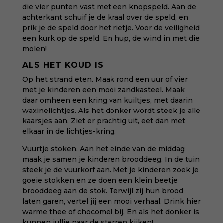
die vier punten vast met een knopspeld. Aan de
achterkant schuif je de kraal over de speld, en
prik je de speld door het rietje. Voor de veiligheid
een kurk op de speld. En hup, de wind in met die
molen!
ALS HET KOUD IS
Op het strand eten. Maak rond een uur of vier
met je kinderen een mooi zandkasteel. Maak
daar omheen een kring van kuiltjes, met daarin
waxinelichtjes. Als het donker wordt steek je alle
kaarsjes aan. Ziet er prachtig uit, eet dan met
elkaar in de lichtjes-kring.
Vuurtje stoken. Aan het einde van de middag
maak je samen je kinderen brooddeeg. In de tuin
steek je de vuurkorf aan. Met je kinderen zoek je
goeie stokken en ze doen een klein beetje
brooddeeg aan de stok. Terwijl zij hun brood
laten garen, vertel jij een mooi verhaal. Drink hier
warme thee of chocomel bij. En als het donker is
kunnen jullie naar de sterren kijken!