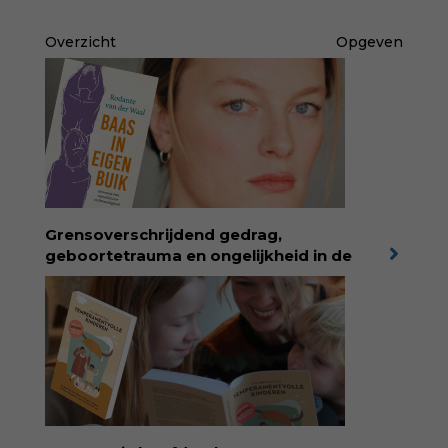
Overzicht
Opgeven
Grensoverschrijdend gedrag,
geboortetrauma en ongelijkheid in de
geboortezorg:
in Baas in eigen buik verbindt
filosoof en vroedvrouw Rodante van der Waal
persoonlijke ervaringen aan structureel
onrecht en introduceert ze reproductieve
rechtvaardigheid als een collectieve, radicale
praktijk van zorg. Voor iedereen die wil
begrijpen wat er speelt rond vruchtbaarheid
en geboorte. Koop het boek via
singeluitgeverijen.nl/nijgh-van-