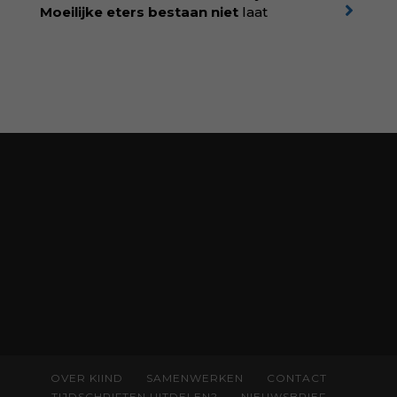
korting met code:
KIIND10
Moeilijke eters bestaan niet
laat
kinderdiëtist en lactatiekundige
Rolinde
Demeyer
zien wat er schuilgaat achter
eetgedrag dat ouders zorgen baart. Met
aandacht voor ontwikkeling,
neurodivergentie en medische oorzaken
helpt ze hardnekkige misverstanden los te
laten en maakt ze van eten weer een
moment van verbinding. Bestel via je lokale
boekhandel! Lees meer over Rolinde via
kiind.nl/rolinde
OVER KIIND
SAMENWERKEN
CONTACT
TIJDSCHRIFTEN UITDELEN?
NIEUWSBRIEF