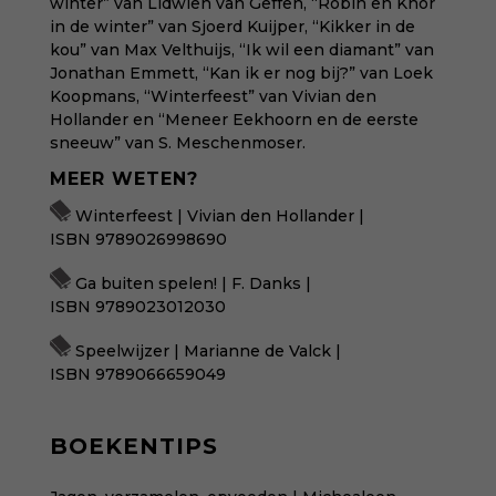
winter” van Lidwien van Geffen, “Robin en Knor
in de winter” van Sjoerd Kuijper, “Kikker in de
kou” van Max Velthuijs, “Ik wil een diamant” van
Jonathan Emmett, “Kan ik er nog bij?” van Loek
Koopmans, “Winterfeest” van Vivian den
Hollander en “Meneer Eekhoorn en de eerste
sneeuw” van S. Meschenmoser.
MEER WETEN?
Winterfeest | Vivian den Hollander |
ISBN 9789026998690
Ga buiten spelen! | F. Danks |
ISBN 9789023012030
Speelwijzer | Marianne de Valck |
ISBN 9789066659049
BOEKENTIPS