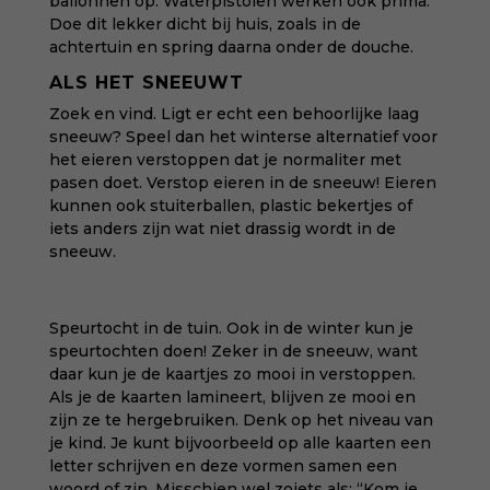
ballonnen op. Waterpistolen werken ook prima.
Doe dit lekker dicht bij huis, zoals in de
achtertuin en spring daarna onder de douche.
ALS HET SNEEUWT
Zoek en vind. Ligt er echt een behoorlijke laag
sneeuw? Speel dan het winterse alternatief voor
het eieren verstoppen dat je normaliter met
pasen doet. Verstop eieren in de sneeuw! Eieren
kunnen ook stuiterballen, plastic bekertjes of
iets anders zijn wat niet drassig wordt in de
sneeuw.
Speurtocht in de tuin. Ook in de winter kun je
speurtochten doen! Zeker in de sneeuw, want
daar kun je de kaartjes zo mooi in verstoppen.
Als je de kaarten lamineert, blijven ze mooi en
zijn ze te hergebruiken. Denk op het niveau van
je kind. Je kunt bijvoorbeeld op alle kaarten een
letter schrijven en deze vormen samen een
woord of zin. Misschien wel zoiets als: “Kom je