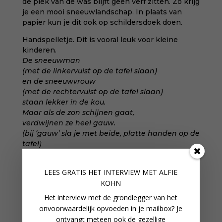
de plek van de was blijft geen verf zitten. Zo krijg
je een mooi sneeuwlandschap. In plaats van
papier kun je dit ook op schildersdoek doen.
Handspelletje. Dit is vooral leuk voor kleine
kinderen.
De sneeuwman
(met de linkervuist op de tafel slaan)
en de sneeuwvrouw
(met de rechtervuist op de tafel slaan)
staan lekker in de kou.
Maar als de zon schijnen gaat,
verdwijnen ze heel gauw.
(bij ‘gauw’ sla je met beide, platte handen op de
tafel)
De sneeuwman vindt zijn sneeuwvrouw
(met de linker- en rechtervuist vlak na elkaar op
LEES GRATIS HET INTERVIEW M
ET ALFIE
de tafel slaan)
KOHN
een hele lieve snoes.
(steek de twee duimen naar elkaar toe)
Het interview met de grondlegger van het
Maar als het straks gaat regenen,
onvoorwaardelijk opvoeden in je mailbox? Je
verdwijnen zij pardoes!
ontvangt meteen ook de gezellige