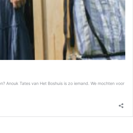
t doen? Anouk Tates van Het Boshuis is zo iemand. We mochten voor