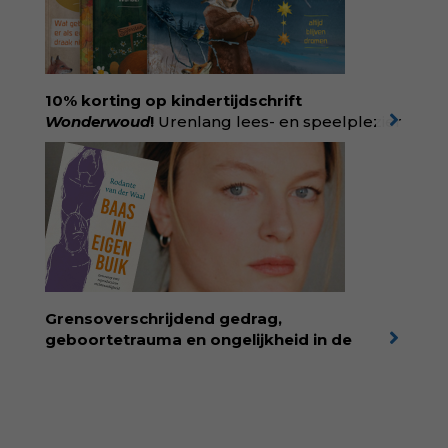
bestseller, waarmee Eva veel gezinnen heeft
kunnen helpen. Ze schrijft met een
liefdevolle kijk op kinderen en veel begrip
voor ouders. Download het hoofdstuk gratis
via:
evabronsveld.plugandpay.nl/r?
10% korting op kindertijdschrift
id=ZcYxEBJH
Wonderwoud
!
Urenlang lees- en speelplezier
voor dromers, doeners en denkers.
Wonderwoud is het ambachtelijk gemaakte
antwoord op alle snelle gooimaarweg-
boekjes en hapsnap-filmpjes. Het mooiste
kindertijdschrift van Nederland; met liefde en
kunde voor taal, beeld en tekeningen die
spat van elke pagina. Dat vóel je. Dat voelt je
kind. Abonneer via
wonderwoud.nl/abonneren**
en krijg 10%
Grensoverschrijdend gedrag,
korting met code:
KIIND10
geboortetrauma en ongelijkheid in de
geboortezorg:
in Baas in eigen buik verbindt
filosoof en vroedvrouw Rodante van der Waal
persoonlijke ervaringen aan structureel
onrecht en introduceert ze reproductieve
rechtvaardigheid als een collectieve, radicale