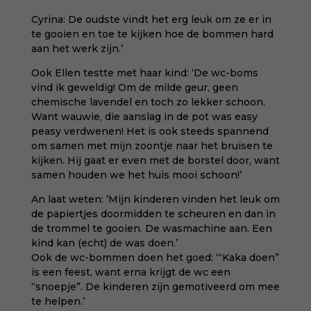
Cyrina: De oudste vindt het erg leuk om ze er in
te gooien en toe te kijken hoe de bommen hard
aan het werk zijn.’
Ook Ellen testte met haar kind: ‘De wc-boms
vind ik geweldig! Om de milde geur, geen
chemische lavendel en toch zo lekker schoon.
Want wauwie, die aanslag in de pot was easy
peasy verdwenen! Het is ook steeds spannend
om samen met mijn zoontje naar het bruisen te
kijken. Hij gaat er even met de borstel door, want
samen houden we het huis mooi schoon!’
An laat weten: ’Mijn kinderen vinden het leuk om
de papiertjes doormidden te scheuren en dan in
de trommel te gooien. De wasmachine aan. Een
kind kan (echt) de was doen.’
Ook de wc-bommen doen het goed: ‘“Kaka doen”
is een feest, want erna krijgt de wc een
“snoepje”. De kinderen zijn gemotiveerd om mee
te helpen.’