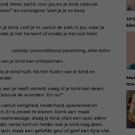
aan
ind. Wees zacht, voor jou en je kind. Gebruik
int
boos?’ en vervolgens ‘Voel je je zo boos
rec
10%
col
kin
 kind. Leef je in, vanuit de plek in jou, waar je
zor
Ure
omdat je het herkent of omdat je het ook hebt
beg
voo
vru
den
Koo
amb
Leestip:
Unconditional parenting, Alfie Kohn
sin
ant
dit
m van je kind kan ontspannen.
goo
hap
ls je kind huilt. Na het huilen van je kind en
kin
Mee
erder.
met
moe
bee
n, aan je heeft verteld, vraag of je kind kan delen
ete
van
. Gebruik de woorden: ‘En nu?’
kin
voe
Rol
t vanuit veiligheid, helderheid, speelsheid en
won
sch
en. Er is zoveel te kiezen. Denk aan: maak
en 
dat
 voetmassage, draag je kind, start een spel, adem
KII
aan
del, vertel kort en helder wat je kind mag doen,
neu
 lach, maak een geliefde geur of geef een fijne olie,
oor