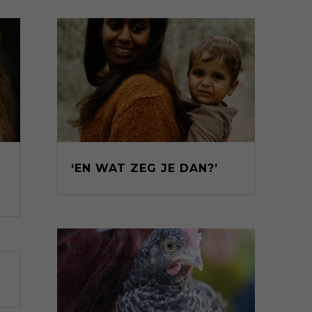
‘EN WAT ZEG JE DAN?’