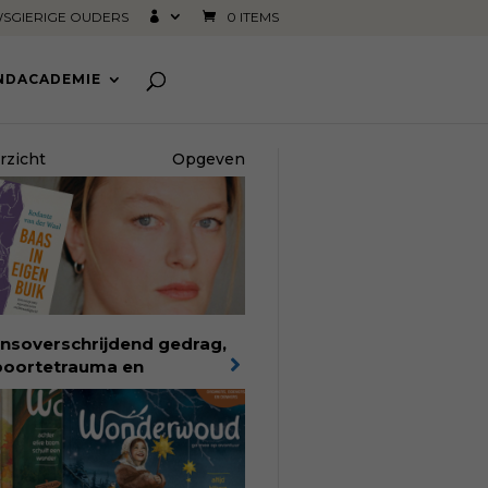
SGIERIGE OUDERS
0 ITEMS
INDACADEMIE
rzicht
Opgeven
nsoverschrijdend gedrag,
oortetrauma en
elijkheid in de
oortezorg:
in Baas in eigen
k verbindt filosoof en
edvrouw Rodante van der
l persoonlijke ervaringen