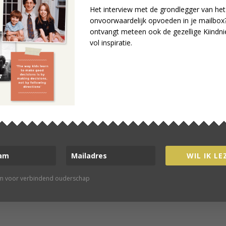
Het interview met de grondlegger van het
onvoorwaardelijk opvoeden in je mailbox?
ontvangt meteen ook de gezellige Kiindni
healeen Doucleff
vol inspiratie.
Bronsveld
ie Kohn
WORD LID
line community verbind je met
elijkgestemden
WIL IK LE
 VAN ONZE COMMUNITY
rm voor verbindend ouderschap