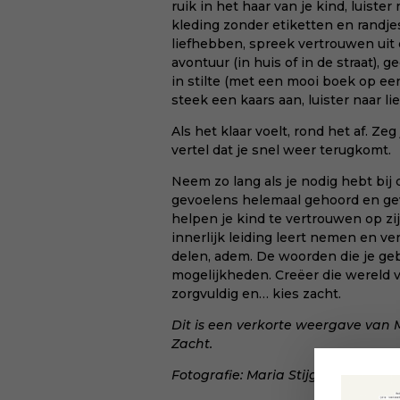
ruik in het haar van je kind, luiste
kleding zonder etiketten en randjes
liefhebben, spreek vertrouwen uit d
avontuur (in huis of in de straat), 
in stilte (met een mooi boek op ee
steek een kaars aan, luister naar l
Als het klaar voelt, rond het af. Zeg
vertel dat je snel weer terugkomt.
Neem zo lang als je nodig hebt bij d
gevoelens helemaal gehoord en gevo
helpen je kind te vertrouwen op zij
innerlijk leiding leert nemen en ve
delen, adem. De woorden die je geb
mogelijkheden. Creëer die wereld vo
zorgvuldig en… kies zacht.
Dit is een verkorte weergave van
Zacht
.
Fotografie:
Maria Stijger