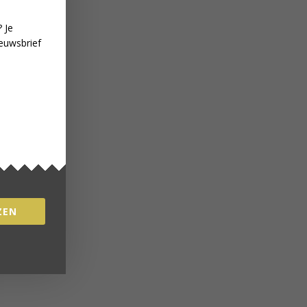
 Je
euwsbrief
ZEN