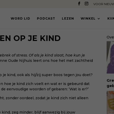
VOOR NIEUW
WORD LID
PODCAST
LEZEN
WINKEL
KI
EN OP JE KIND
Ove
ebrek of stress. Of als je kind slaat, hoe kun je
anne Oude Nijhuis
leert ons hoe het met zachtheid
je kind, ook als hij/zij super boos tegen jou doet?
Gre
len hoe je kind zich voelt en wat er is gebeurd dat
geb
k de eenvoudige woorden of gebaren: ‘Wat is er?’
ong
geb
, zonder oordeel, zodat je kind zich niet alleen
bui
vro
Waa
je kind, zeg minder, blijf aanwezig bij jouw