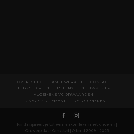
spat van elke pagina. Dat vóel je. Dat voelt je
kind. Abonneer via
wonderwoud.nl/abonneren**
en krijg 10%
korting met code:
KIIND10
OVER KIIND
SAMENWERKEN
CONTACT
TIJDSCHRIFTEN UITDELEN?
NIEUWSBRIEF
ALGEMENE VOORWAARDEN
PRIVACY STATEMENT
RETOURNEREN
Kiind inspireert je tot een relaxter leven mét kinderen |
Ontwerp door Ornaat.nl | © Kiind 2009 - 2025