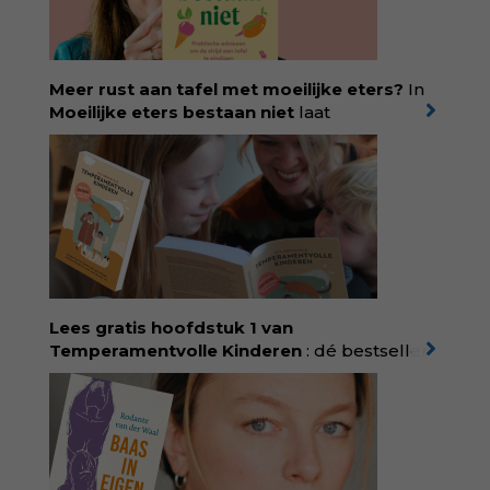
Meer rust aan tafel met moeilijke eters?
In
Moeilijke eters bestaan niet
laat
kinderdiëtist en lactatiekundige
Rolinde
Demeyer
zien wat er schuilgaat achter
eetgedrag dat ouders zorgen baart. Met
aandacht voor ontwikkeling,
neurodivergentie en medische oorzaken
helpt ze hardnekkige misverstanden los te
laten en maakt ze van eten weer een
moment van verbinding. Bestel via je lokale
boekhandel! Lees meer over Rolinde via
Lees gratis hoofdstuk 1 van
kiind.nl/rolinde
Temperamentvolle Kinderen
: dé bestseller
van pedagoog Eva Bronsveld. In het boek
Temperamentvolle kinderen vind je 25 jaar
aan kennis en ervaring. Met ruim 50.000
verkochte exemplaren met recht een
bestseller, waarmee Eva veel gezinnen heeft
kunnen helpen. Ze schrijft met een