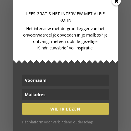
van het voetgat over de boord.
LEES GRATIS HET INTERVIEW M
ET ALFIE
KOHN
Het interview met de grondlegger van het
onvoorwaardelijk opvoeden in je mailbox? Je
ontvangt meteen ook de gezellige
Kiindnieuwsbrief vol inspiratie.
Stik de boord vast en doe dit ook met de andere
kant.
WIL IK LEZEN
Hét platform voor verbindend ouderschap