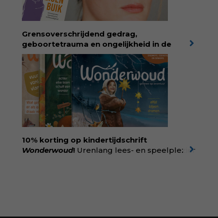
liefdevolle kijk op kinderen en veel begrip
voor ouders. Download het hoofdstuk gratis
via:
evabronsveld.plugandpay.nl/r?
Grensoverschrijdend gedrag,
id=ZcYxEBJH
geboortetrauma en ongelijkheid in de
geboortezorg:
in Baas in eigen buik verbindt
filosoof en vroedvrouw Rodante van der Waal
persoonlijke ervaringen aan structureel
onrecht en introduceert ze reproductieve
rechtvaardigheid als een collectieve, radicale
praktijk van zorg. Voor iedereen die wil
begrijpen wat er speelt rond vruchtbaarheid
en geboorte. Koop het boek via
singeluitgeverijen.nl/nijgh-van-
10% korting op kindertijdschrift
ditmar/boek/baas-in-eigen-buik
Wonderwoud
!
Urenlang lees- en speelplezier
voor dromers, doeners en denkers.
Wonderwoud is het ambachtelijk gemaakte
antwoord op alle snelle gooimaarweg-
boekjes en hapsnap-filmpjes. Het mooiste
kindertijdschrift van Nederland; met liefde en
kunde voor taal, beeld en tekeningen die