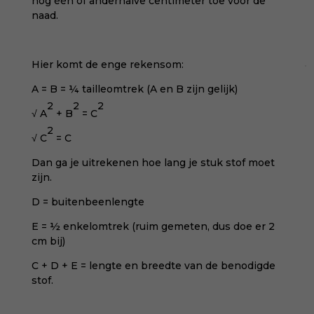
nog één of anderhalve centimeter toe voor de
naad.
Hier komt de enge rekensom:
A = B = ¼ tailleomtrek (A en B zijn gelijk)
2
2
2
√ A
+ B
= C
2
√ C
= C
Dan ga je uitrekenen hoe lang je stuk stof moet
zijn.
D = buitenbeenlengte
E = ½ enkelomtrek (ruim gemeten, dus doe er 2
cm bij)
C + D + E = lengte en breedte van de benodigde
stof.