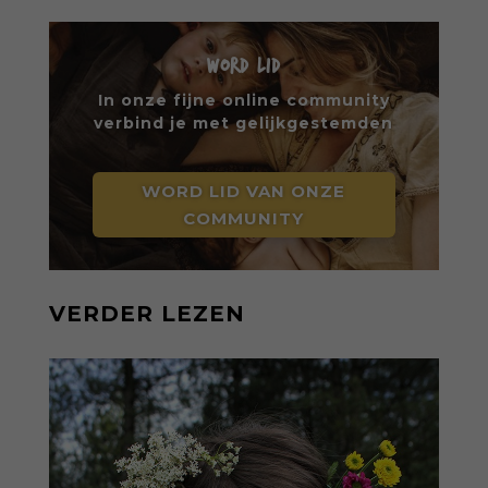
WORD LID
In onze fijne online community
verbind je met gelijkgestemden
WORD LID VAN ONZE
COMMUNITY
VERDER LEZEN