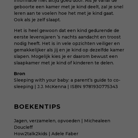
informatie niet altijd goed door. Als je vanaf de
geboorte een kamer met je kind deelt, zal je snel
leren aan te voelen hoe het met je kind gaat.
Ook als je zelf slaapt.
Het is heel gewoon dat een kind gedurende de
eerste levensjaren ’s nachts aandacht en troost
nodig heeft. Het is in vele opzichten veiliger en
gemakkelijker als jij en je kind op dezelfde kamer
slapen. Mogelijk kies je er daarom bewust een
slaapkamer met je kind of kinderen te delen.
Bron
Sleeping with your baby: a parent’s guide to co-
sleeping | J.J. McKenna | ISBN 9781930775343
BOEKENTIPS
Jagen, verzamelen, opvoeden | Michealeen
Doucleff
How2talk2kids | Adele Faber