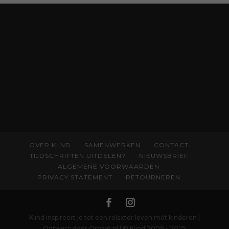
begrijpen wat er speelt rond vruchtbaarheid
en geboorte. Koop het boek via
singeluitgeverijen.nl/nijgh-van-
ditmar/boek/baas-in-eigen-buik
OVER KIIND
SAMENWERKEN
CONTACT
TIJDSCHRIFTEN UITDELEN?
NIEUWSBRIEF
ALGEMENE VOORWAARDEN
PRIVACY STATEMENT
RETOURNEREN
Kiind inspireert je tot een relaxter leven mét kinderen |
Ontwerp door Ornaat.nl | © Kiind 2009 - 2025