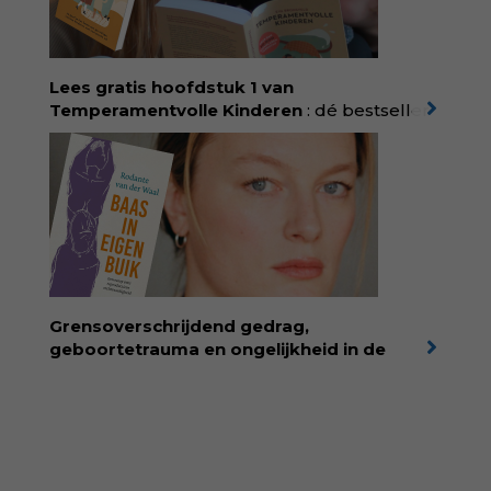
kunde voor taal, beeld en tekeningen die
spat van elke pagina. Dat vóel je. Dat voelt je
kind. Abonneer via
wonderwoud.nl/abonneren**
en krijg 10%
Lees gratis hoofdstuk 1 van
korting met code:
KIIND10
Temperamentvolle Kinderen
: dé bestseller
van pedagoog Eva Bronsveld. In het boek
Temperamentvolle kinderen vind je 25 jaar
aan kennis en ervaring. Met ruim 50.000
verkochte exemplaren met recht een
bestseller, waarmee Eva veel gezinnen heeft
kunnen helpen. Ze schrijft met een
liefdevolle kijk op kinderen en veel begrip
voor ouders. Download het hoofdstuk gratis
via:
evabronsveld.plugandpay.nl/r?
Grensoverschrijdend gedrag,
id=ZcYxEBJH
geboortetrauma en ongelijkheid in de
geboortezorg:
in Baas in eigen buik verbindt
filosoof en vroedvrouw Rodante van der Waal
persoonlijke ervaringen aan structureel
onrecht en introduceert ze reproductieve
rechtvaardigheid als een collectieve, radicale
praktijk van zorg. Voor iedereen die wil