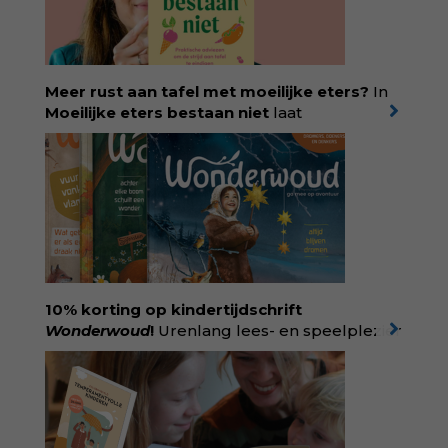
Meer rust aan tafel met moeilijke eters?
In
Moeilijke eters bestaan niet
laat
kinderdiëtist en lactatiekundige
Rolinde
Demeyer
zien wat er schuilgaat achter
eetgedrag dat ouders zorgen baart. Met
aandacht voor ontwikkeling,
neurodivergentie en medische oorzaken
helpt ze hardnekkige misverstanden los te
laten en maakt ze van eten weer een
moment van verbinding. Bestel via je lokale
boekhandel! Lees meer over Rolinde via
10% korting op kindertijdschrift
kiind.nl/rolinde
Wonderwoud
!
Urenlang lees- en speelplezier
voor dromers, doeners en denkers.
Wonderwoud is het ambachtelijk gemaakte
antwoord op alle snelle gooimaarweg-
boekjes en hapsnap-filmpjes. Het mooiste
kindertijdschrift van Nederland; met liefde en