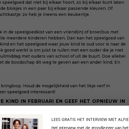
e speelgoed dat niet bij elkaar hoort, zo bij elkaar kunt laten
ude blokjes in een paar bij elkaar passende kleuren. Of
achtkastje: zo heb je ineens een keukentje.
ik in de speelgoedkist van een vriend(in) of broer/zus met
 jullie meerdere kinderen hebben. Dan kan het speelgoed van
kind en het speelgoed waar jouw kind te oud voor is naar de
 goed werkt is om juist te ruilen met een ouder die je niet
uilmiddag met ouders van school of uit de buurt. Doe allebei
et de boodschap dit weg te geven aan een ander kind. En
 kringloop. Houd de mogelijkheid van het likje verf in
eer speelgoed interessant!
E KIND IN FEBRUARI EN GEEF HET OPNIEUW IN
LEES GRATIS HET INTERVIEW M
ET ALFI
chijnlijk prima.
Het interview met de grondlegger van het