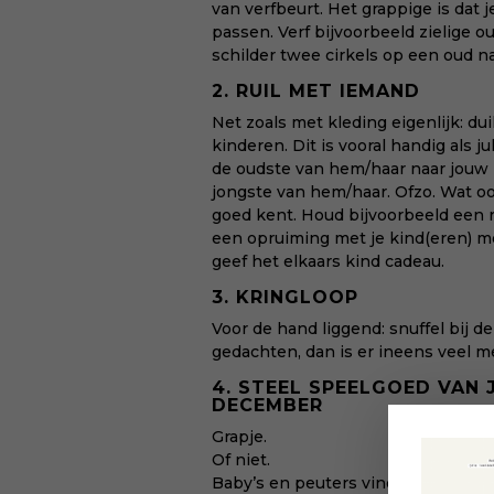
van verfbeurt. Het grappige is dat j
passen. Verf bijvoorbeeld zielige o
schilder twee cirkels op een oud n
2. RUIL MET IEMAND
Net zoals met kleding eigenlijk: du
kinderen. Dit is vooral handig als
de oudste van hem/haar naar jouw 
jongste van hem/haar. Ofzo. Wat ook
goed kent. Houd bijvoorbeeld een r
een opruiming met je kind(eren) m
geef het elkaars kind cadeau.
3. KRINGLOOP
Voor de hand liggend: snuffel bij de
gedachten, dan is er ineens veel m
4. STEEL SPEELGOED VAN J
DECEMBER
Grapje.
Of niet.
Baby’s en peuters vinden het waars