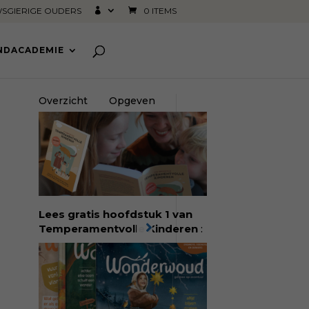
SGIERIGE OUDERS
0 ITEMS
INDACADEMIE
Overzicht
Opgeven
Lees gratis hoofdstuk 1 van
Temperamentvolle Kinderen
:
dé bestseller van pedagoog
Eva Bronsveld. In het boek
Temperamentvolle kinderen
vind je 25 jaar aan kennis en
ervaring. Met ruim 50.000