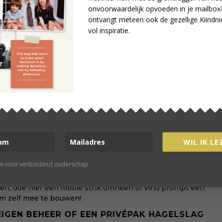
onvoorwaardelijk opvoeden in je mailbox?
ontvangt meteen ook de gezellige Kiindni
lieu: maak pakpapier van kranten die je bestempelt met een
vol inspiratie.
plakaatverf van je kinderen.
t de natuur. zoals steentjes schelpen en takjes. Hiermee
ement op de dierentuin zijn, maar ook gewoon Dingen van
 filmavond, kaasfonduen, vuurtje stoken, een nachtwandeling
WIL IK LE
ekje mee vullen: extra laat opblijven, driedubbel broodbeleg.
rm voor verbindend ouderschap
en, doe hier een mooie strik omheen of vind prompt een
om zelf mee te bouwen!
EIGEN BEHEER OF EEN PRIVÉPAK HAGELSLAG