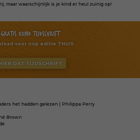
ij, maar waarschijnlijk is je kind er heul zuinig op!
GRATIS KIIND TIJDSCHRIFT
load voor nop editie THUIS
HIER DAT TIJDSCHRIFT
uders het hadden gelezen | Philippa Perry
ené Brown
de