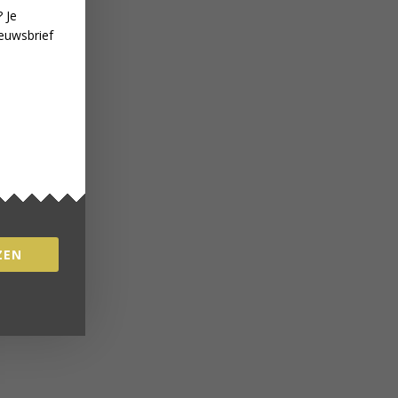
 Je
euwsbrief
ZEN