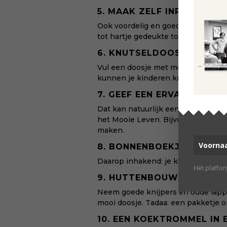
5. MAAK ZELF INPAKPAPIER
Ook voordelig en goed voor het mi
tot hartje gedeukte toiletrol en de 
6. KNUTSELDOOSJE
Vul een doosje met mooie dingen ui
kunnen je kinderen knutselen.
7. GEEF EEN ERVARING
Dat kan natuurlijk een duur abonn
het Mooie Leven. Bijvoorbeeld een
maken.
8. BONNENBOEKJE
Daarop inhakend: je kunt er een bo
Hét platfo
9. HUTTENBOUWPAKKET
Neem goede knijpers en oude lapp
mooi doosje. Tadaa: een pakketje 
10. EEN KOEKTROMMEL IN 