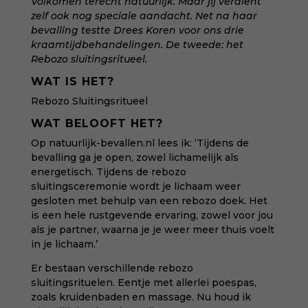
Volkomen terecht natuurlijk. Maar jij verdient
zelf ook nog speciale aandacht. Net na haar
bevalling testte Drees Koren voor ons drie
kraamtijdbehandelingen. De tweede: het
Rebozo sluitingsritueel.
WAT IS HET?
Rebozo Sluitingsritueel
WAT BELOOFT HET?
Op
natuurlijk-bevallen.nl
lees ik: ‘Tijdens de
bevalling ga je open, zowel lichamelijk als
energetisch. Tijdens de rebozo
sluitingsceremonie wordt je lichaam weer
gesloten met behulp van een rebozo doek. Het
is een hele rustgevende ervaring, zowel voor jou
als je partner, waarna je je weer meer thuis voelt
in je lichaam.’
Er bestaan verschillende rebozo
sluitingsrituelen. Eentje met allerlei poespas,
zoals kruidenbaden en massage. Nu houd ik