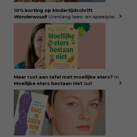
10% korting op kindertijdschrift
Wonderwoud
!
Urenlang lees- en speelplezier
voor dromers, doeners en denkers.
Wonderwoud is het ambachtelijk gemaakte
antwoord op alle snelle gooimaarweg-
boekjes en hapsnap-filmpjes. Het mooiste
kindertijdschrift van Nederland; met liefde en
kunde voor taal, beeld en tekeningen die
spat van elke pagina. Dat vóel je. Dat voelt je
kind. Abonneer via
wonderwoud.nl/abonneren**
en krijg 10%
Meer rust aan tafel met moeilijke eters?
In
korting met code:
KIIND10
Moeilijke eters bestaan niet
laat
kinderdiëtist en lactatiekundige
Rolinde
Demeyer
zien wat er schuilgaat achter
eetgedrag dat ouders zorgen baart. Met
aandacht voor ontwikkeling,
neurodivergentie en medische oorzaken
helpt ze hardnekkige misverstanden los te
laten en maakt ze van eten weer een
moment van verbinding. Bestel via je lokale