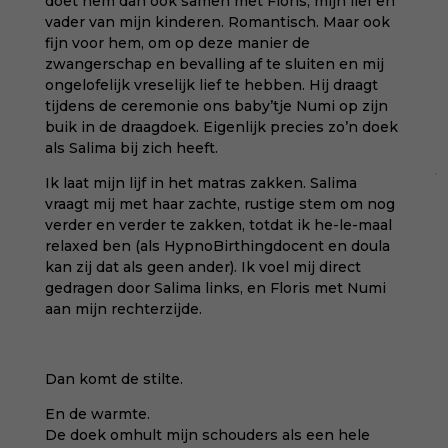
doet hem dan ook samen met Floris, mijn lief en
vader van mijn kinderen. Romantisch. Maar ook
fijn voor hem, om op deze manier de
zwangerschap en bevalling af te sluiten en mij
ongelofelijk vreselijk lief te hebben. Hij draagt
tijdens de ceremonie ons baby’tje Numi op zijn
buik in de draagdoek. Eigenlijk precies zo’n doek
als Salima bij zich heeft.
Ik laat mijn lijf in het matras zakken. Salima
vraagt mij met haar zachte, rustige stem om nog
verder en verder te zakken, totdat ik he-le-maal
relaxed ben (als HypnoBirthingdocent en doula
kan zij dat als geen ander). Ik voel mij direct
gedragen door Salima links, en Floris met Numi
aan mijn rechterzijde.
Dan komt de stilte.
En de warmte.
De doek omhult mijn schouders als een hele