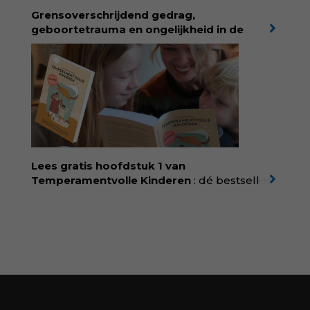
boekhandel! Lees meer over Rolinde via
Grensoverschrijdend gedrag,
kiind.nl/rolinde
geboortetrauma en ongelijkheid in de
geboortezorg:
in Baas in eigen buik verbindt
filosoof en vroedvrouw Rodante van der Waal
persoonlijke ervaringen aan structureel
onrecht en introduceert ze reproductieve
rechtvaardigheid als een collectieve, radicale
praktijk van zorg. Voor iedereen die wil
begrijpen wat er speelt rond vruchtbaarheid
en geboorte. Koop het boek via
singeluitgeverijen.nl/nijgh-van-
Lees gratis hoofdstuk 1 van
ditmar/boek/baas-in-eigen-buik
Temperamentvolle Kinderen
: dé bestseller
van pedagoog Eva Bronsveld. In het boek
Temperamentvolle kinderen vind je 25 jaar
aan kennis en ervaring. Met ruim 50.000
verkochte exemplaren met recht een
bestseller, waarmee Eva veel gezinnen heeft
kunnen helpen. Ze schrijft met een
liefdevolle kijk op kinderen en veel begrip
voor ouders. Download het hoofdstuk gratis