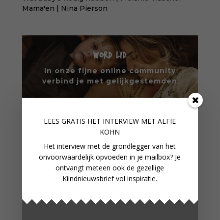
Mama'en | Nina Pierson
WORD LID
In onze fijne online community
verbind je met gelijkgestemden
WORD LID VAN ONZE
LEES GRATIS HET INTERVIEW M
ET ALFIE
COMMUNITY
KOHN
Het interview met de grondlegger van het
onvoorwaardelijk opvoeden in je mailbox? Je
VERDER LEZEN
ontvangt meteen ook de gezellige
Kiindnieuwsbrief vol inspiratie.