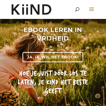
EBOOK LEREN IN
VRIJHEID
JA, IK WIL HET EBOOK!
HOE JE JUIST DOOR LOS TE
LATEN, JE KIND HET BESTE
GEEFT