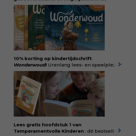
geboortezorg:
in Baas in eigen buik verbindt
filosoof en vroedvrouw Rodante van der Waal
persoonlijke ervaringen aan structureel
onrecht en introduceert ze reproductieve
rechtvaardigheid als een collectieve, radicale
praktijk van zorg. Voor iedereen die wil
begrijpen wat er speelt rond vruchtbaarheid
en geboorte. Koop het boek via
singeluitgeverijen.nl/nijgh-van-
10% korting op kindertijdschrift
ditmar/boek/baas-in-eigen-buik
Wonderwoud
!
Urenlang lees- en speelplezier
voor dromers, doeners en denkers.
Wonderwoud is het ambachtelijk gemaakte
antwoord op alle snelle gooimaarweg-
boekjes en hapsnap-filmpjes. Het mooiste
kindertijdschrift van Nederland; met liefde en
kunde voor taal, beeld en tekeningen die
spat van elke pagina. Dat vóel je. Dat voelt je
kind. Abonneer via
wonderwoud.nl/abonneren**
en krijg 10%
Lees gratis hoofdstuk 1 van
korting met code:
KIIND10
Temperamentvolle Kinderen
: dé bestseller