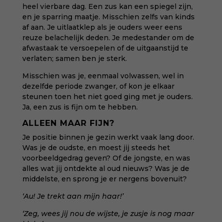
heel vierbare dag. Een zus kan een spiegel zijn,
en je sparring maatje. Misschien zelfs van kinds
af aan. Je uitlaatklep als je ouders weer eens
reuze belachelijk deden. Je medestander om de
afwastaak te versoepelen of de uitgaanstijd te
verlaten; samen ben je sterk.
Misschien was je, eenmaal volwassen, wel in
dezelfde periode zwanger, of kon je elkaar
steunen toen het niet goed ging met je ouders.
Ja, een zus is fijn om te hebben.
ALLEEN MAAR FIJN?
Je positie binnen je gezin werkt vaak lang door.
Was je de oudste, en moest jij steeds het
voorbeeldgedrag geven? Of de jongste, en was
alles wat jij ontdekte al oud nieuws? Was je de
middelste, en sprong je er nergens bovenuit?
‘Au! Je trekt aan mijn haar!’
‘Zeg, wees jij nou de wijste, je zusje is nog maar