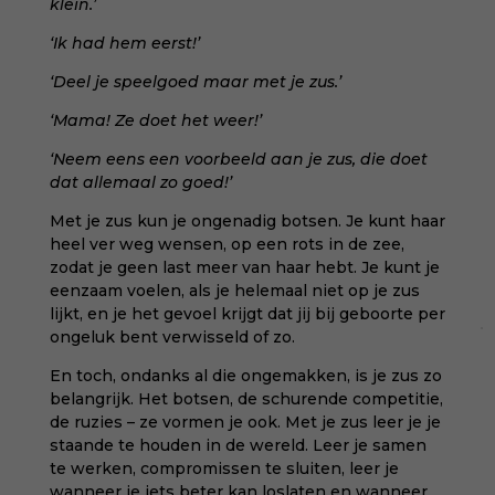
klein.’
‘Ik had hem eerst!’
‘Deel je speelgoed maar met je zus.’
‘Mama! Ze doet het weer!’
‘Neem eens een voorbeeld aan je zus, die doet
dat allemaal zo goed!’
Met je zus kun je ongenadig botsen. Je kunt haar
heel ver weg wensen, op een rots in de zee,
zodat je geen last meer van haar hebt. Je kunt je
eenzaam voelen, als je helemaal niet op je zus
lijkt, en je het gevoel krijgt dat jij bij geboorte per
ongeluk bent verwisseld of zo.
En toch, ondanks al die ongemakken, is je zus zo
belangrijk. Het botsen, de schurende competitie,
de ruzies – ze vormen je ook. Met je zus leer je je
staande te houden in de wereld. Leer je samen
te werken, compromissen te sluiten, leer je
wanneer je iets beter kan loslaten en wanneer