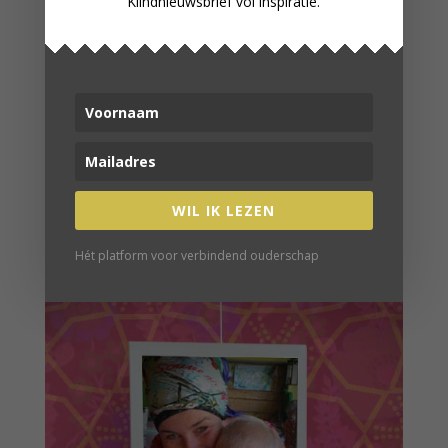
Kiindnieuwsbrief vol inspiratie.
COLUMN: OPRUIMEN ALS
ACCEPTATIE VAN JE LEVEN
WIL IK LEZEN
Hét platform voor verbindend ouderschap