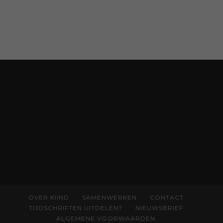
van pedagoog Eva Bronsveld. In het boek
Temperamentvolle kinderen vind je 25 jaar
aan kennis en ervaring. Met ruim 50.000
verkochte exemplaren met recht een
bestseller, waarmee Eva veel gezinnen heeft
kunnen helpen. Ze schrijft met een
liefdevolle kijk op kinderen en veel begrip
voor ouders. Download het hoofdstuk gratis
via:
evabronsveld.plugandpay.nl/r?
id=ZcYxEBJH
OVER KIIND
SAMENWERKEN
CONTACT
TIJDSCHRIFTEN UITDELEN?
NIEUWSBRIEF
ALGEMENE VOORWAARDEN